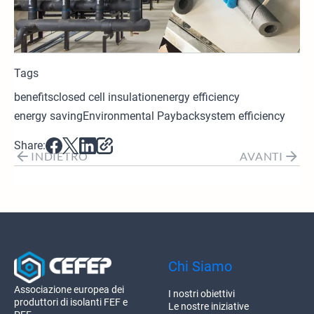
Tags
benefits
closed cell insulation
energy efficiency
energy saving
Environmental Payback
system efficiency
Share:
INDIETRO
AVANTI
Chi Siamo
Associazione europea dei
I nostri obiettivi
produttori di isolanti FEF e
Le nostre iniziative