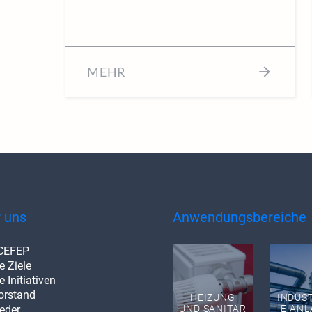
MEHR
 uns
Anwendungsbereiche
CEFEP
e Ziele
 Initiativen
orstand
HEIZUNG
INDUS
ieder
UND SANITÄR
E AN