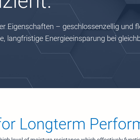
izient.
rer Eigenschaften – geschlossenzellig und f
ge, langfristige Energieeinsparung bei gleich
 for Longterm Perfor
high level of moisture resistance which effectively functi