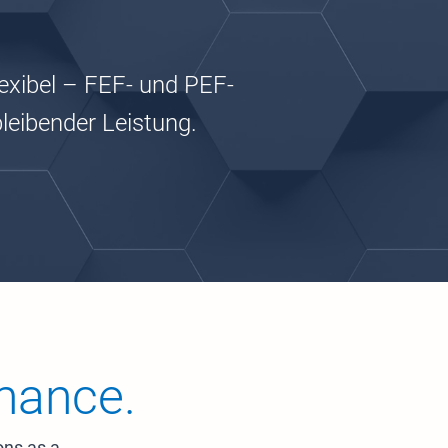
lexibel – FEF- und PEF-
bleibender Leistung.
mance.
ons as a