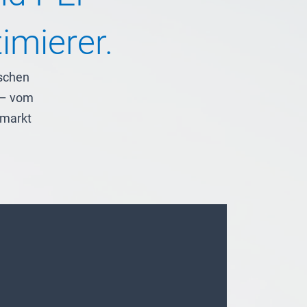
imierer.
ischen
 – vom
rmarkt