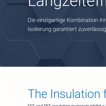
Langzeiteff
Die einzigartige Kombination ih
Isolierung garantiert zuverlässi
The Insulation
FEF and PEF insulation materials inhibit a 