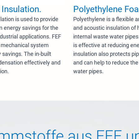
Insulation.
Polyethylene Foa
lation is used to provide
Polyethylene is a flexible 
m energy savings for the
and acoustic insulation of 
ustrial applications. FEF
internal waste water pipes
e mechanical system
is effective at reducing e
 savings. The in-built
insulation also protects p
densation effectively and
and can help to reduce the
ion.
water pipes.
mmstoffe aus FEF u