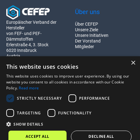
Über uns
Europäischer Verband der
Über CEFEP
Hersteller
Unsere Ziele
von FEF- und PEF-
Unsere Initiativen
Dämmstoffen
Der Vorstand
Erlerstraße 4, 3. Stock
Mitglieder
6020 Innsbruck
Austria
×
Registration ZVR 1999946688
This website uses cookies
This website uses cookies to improve user experience. By using our
website you consent to all cookies in accordance with our Cookie
Policy.
Read more
Member of EuPC
STRICTLY NECESSARY
PERFORMANCE
European Plastics Converters
TARGETING
FUNCTIONALITY
SHOW DETAILS
ACCEPT ALL
DECLINE ALL
©
2025 All Rights Reserved.