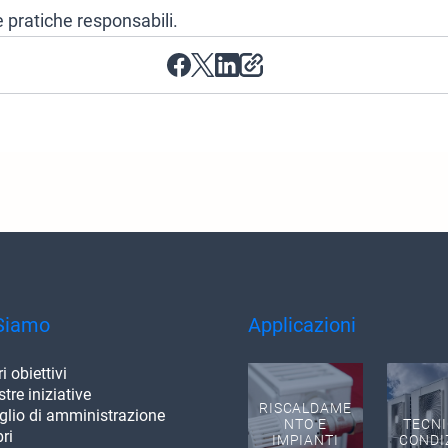
 pratiche responsabili.
Siamo
Applicazioni
ri obiettivi
tre iniziative
RISCALDAME
glio di amministrazione
NTO E
TECNI
ri
IMPIANTI
CONDI