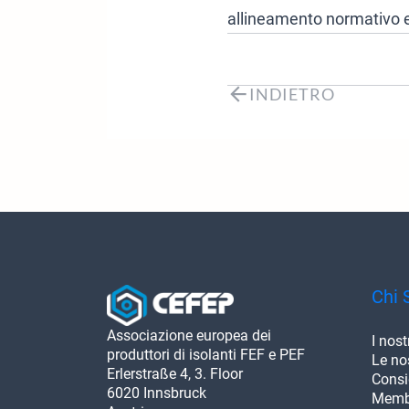
allineamento normativo e
INDIETRO
Chi 
Associazione europea dei
I nost
produttori di isolanti FEF e PEF
Le nos
Erlerstraße 4, 3. Floor
Consi
6020 Innsbruck
Memb