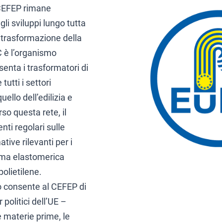
 CEFEP rimane
i sviluppi lungo tutta
a trasformazione della
C è l’organismo
enta i trasformatori di
tutti i settori
ello dell’edilizia e
rso questa rete, il
ti regolari sulle
ative rilevanti per i
iuma elastomerica
polietilene.
 consente al CEFEP di
 politici dell’UE –
e materie prime, le